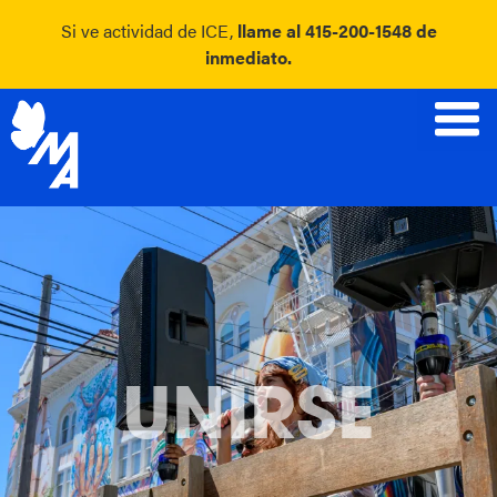
Si ve actividad de ICE,
llame al 415-200-1548 de
inmediato.
Skip
to
content
UNIRSE